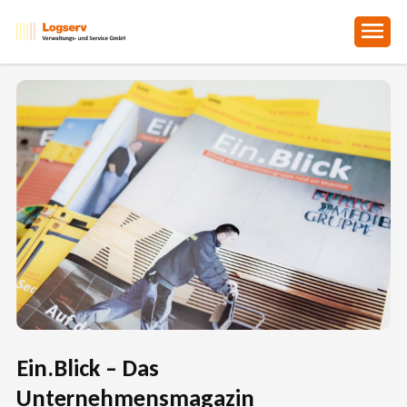
Skip
to
main
content
Ein.Blick – Das
Unternehmensmagazin