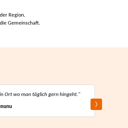
 der Region,
 die Gemeinschaft.
in Ort wo man täglich gern hingeht."
ununu
5