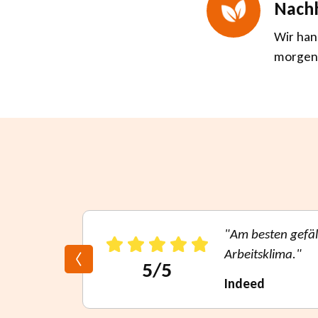
Nachh
Wir han
morgen 
inen guten
"Am besten gefäl
Arbeitsklima."
5/5
Indeed